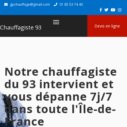
gpchauffage@gmail.com
01 85 53 74 40
Navigation
Devis en ligne
Chauffagiste 93
Notre chauffagiste
du 93 intervient et
vous dépanne 7j/7
dans toute l'Île-de-
France